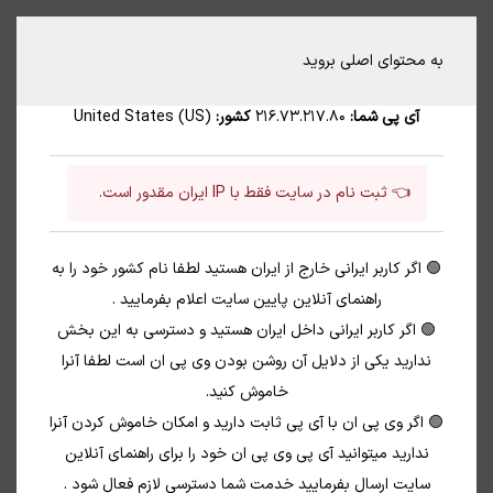
⚠️ دسترسی محدود ⚠️
به محتوای اصلی بروید
آی پی شما:
216.73.217.80
کشور:
United States (US)
👈 ثبت نام در سایت فقط با IP ایران مقدور است.
ورود با شماره موبایل
🟢 اگر کاربر ایرانی خارج از ایران هستید لطفا نام کشور خود را به
در صورت فراموشی ایمیل و رمز ورود میتوانید با شماره
راهنمای آنلاین پایین سایت اعلام بفرمایید .
تلفنی که در زمان ثبت نام ثبت کرده اید لاگین کنید .
🟢 اگر کاربر ایرانی داخل ایران هستید و دسترسی به این بخش
در صورتیکه بروی سایت ثبت نام نکرده اید با ورود به
ندارید یکی از دلایل آن روشن بودن وی پی ان است لطفا آنرا
صورت اتوماتیک ثبت نام میشوید
خاموش کنید.
🟢 اگر وی پی ان با آی پی ثابت دارید و امکان خاموش کردن آنرا
ندارید میتوانید آی پی وی پی ان خود را برای راهنمای آنلاین
سایت ارسال بفرمایید خدمت شما دسترسی لازم فعال شود .