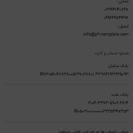
تماس :
02144140767
09966984498
ایمیل :
info@p30template.com
شماره حساب و کارت
بانک سامان
6219861931265093 IR820560611828005137028801
بانک ملت
6104-3373-5909-6714
IR050120010000003235347353
تمامی حساب ها به نام امیر طالبی میباشد