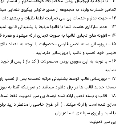
11 – با توجه به اورجینال بودن محصولات خواهشمندیم از انتشار آ
تمامی خسارات وارده به مجموعه از مسیر قانونی پیگیری قضایی میشو
12 – جهت تداوم خدمات پی سی تمپلیت لطفا نظرات و پیشنهادات خود را در پشتیبانی سایت اعلام بفرمایید .
13 – عدم سازگاری هاست شما با قالبها مرتبط با پشتیبانی قالبها نمیباشد.
14 – افزونه های تجاری قالبها به صورت تجاری ارائه میشود و همراه قالبها به صورت جدا ارائه نمیشود .
15 – بروزرسانی بسته نصبی فارسی محصولات با توجه به تعداد بالا
فارسی خود نصب و قالب را بروزرسانی بفرمایید .
16 – با توجه به اپن سورس بودن محصولات ( کد باز ) پس از خری
نمایید .
17 – بروزرسانی قالب توسط پشتیبانی مرتبه نخست پس از نصب رایگا
نسخه جدید قالب ها در پنل دانلود میباشد در صورتیکه آشنا به بروزرس
18 – قالب و بسته نصبی ارائه شده توسط پی سی تمپلیت فقط نسخه
سازی شده است را ارائه میکند . ( اگر طرح خاصی را مدنظر دارید برای
با امید و آرزوی سربلندی شما عزیزان
پی سی تمپلیت