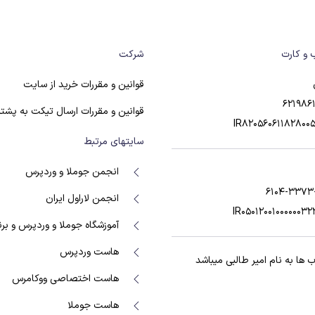
 و کارت
شرکت
قوانین و مقررات خرید از سایت
621986
قوانین و مقررات ارسال تیکت به پشتی
IR82056061182800
سایتهای مرتبط
انجمن جوملا و وردپرس
6104-3373
انجمن لاراول ایران
IR05012001000000
آموزشگاه جوملا و وردپرس و بر
هاست وردپرس
ها به نام امیر طالبی میباشد
هاست اختصاصی ووکامرس
هاست جوملا