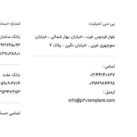
پی سی تمپلیت
شماره حساب
بلوار فردوس غرب ، خیابان بهار شمالی ، خیابان
بانک سامان
منوچهری غربی ، خیابان نگین ، پلاک 7
1931265093
5137028801
تماس :
02144140767
بانک ملت
-5909-6714
09966984498
ایمیل :
3235347353
info@p30template.com
تمامی حساب 