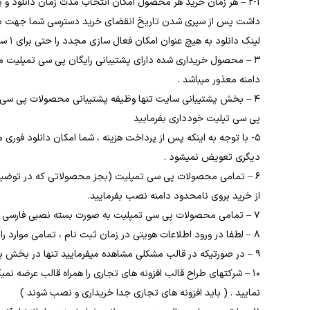
2-1 – هر زمان خرید هر محصول امکان انتخاب مدت زمان دانلود و
داشت پس از سپری شدن تاریخ انقضای خرید دسترسی شما جهت دانلود
لینک دانلود به هیچ عنوان امکان فعال سازی مجدد را حتی برای 1 ساعت نداریم . لطفا از فایلهای خریداری شده خود محافظت نمایید .
3 – محصول خریداری شده دارای پشتیبانی رایگان پی سی تمپلیت م
دامنه معذور میباشد .
4 – بخش پشتیبانی سایت تنها وظیفه پشتیبانی محصولات پی سی تمپل
پی سی تپلیت خودداری بفرمایید
5- با توجه به اینکه پس از پرداخت هزینه ، شما امکان دانلود فو
دیگری تعویض نمیشود .
6 – تمامی محصولات پی سی تمپلیت (بجز محصولاتی که در توضیح
از خرید بروی نامحدود دامنه نصب بفرمایید.
7 – تمامی محصولات پی سی تمپلیت به صورت بسته نصبی فارسی و انگلیسی ارائه میشوند .
8 – لطفا در ورود اطلاعات هویتی در زمان ثبت نام ، تمامی موارد را صحیح و کامل وارد نمایید .
9 – در صورتیکه در قالب مشکلی مشاهده میفرمایید تنها در بخش پشتیبانی سایت تیکت ارسال بفرمایید و از تماس تلفنی متعدد یا ارسال ایمیل خودداری نمایید .
10 – شرکتهای طراح قالب افزونه های تجاری را همراه قالب عرضه نم
نمایید . ( باید افزونه های تجاری جدا خریداری و نصب شوند )