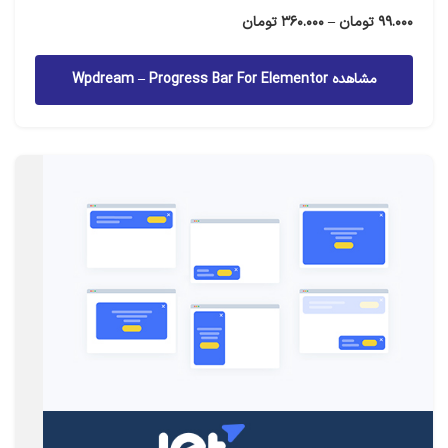
محدوده
99.000
تومان
–
360.000
تومان
قیمت:
99.000 تومان
مشاهده Wpdream – Progress Bar For Elementor
تا
360.000 تومان