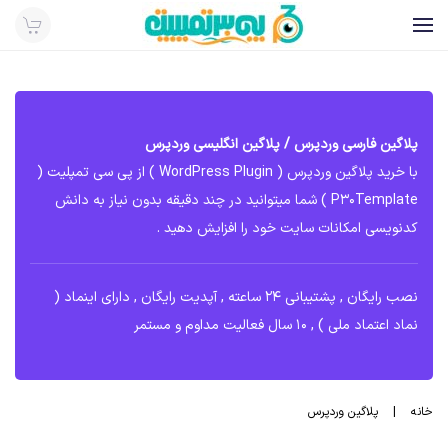
به
محتوای
اصلی
بروید
پلاگین فارسی وردپرس / پلاگین انگلیسی وردپرس
با خرید پلاگین وردپرس ( WordPress Plugin ) از پی سی تمپلیت (
P30Template ) شما میتوانید در چند دقیقه بدون نیاز به دانش
کدنویسی امکانات سایت خود را افزایش دهید .
نصب رایگان , پشتیبانی 24 ساعته , آپدیت رایگان , دارای اینماد (
نماد اعتماد ملی ) , 10 سال فعالیت مداوم و مستمر
خانه
پلاگین وردپرس