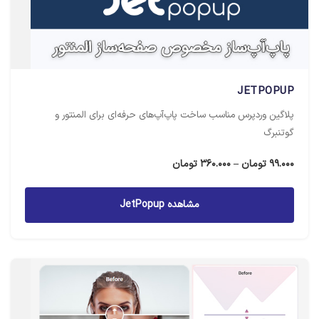
JETPOPUP
پلاگین وردپرس مناسب ساخت پاپ‌آپ‌های حرفه‌ای برای المنتور و
گوتنبرگ
محدوده
99.000
تومان
–
360.000
تومان
قیمت:
99.000 تومان
مشاهده JetPopup
تا
360.000 تومان