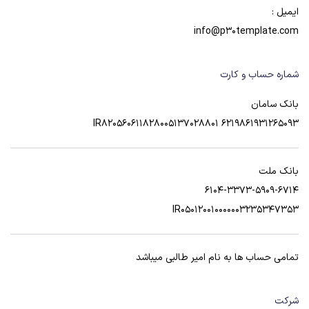
ایمیل :
info@p30template.com
شماره حساب و کارت
بانک سامان
6219861931265093 IR820560611828005137028801
بانک ملت
6104-3373-5909-6714
IR050120010000003235347353
تمامی حساب ها به نام امیر طالبی میباشد
شرکت