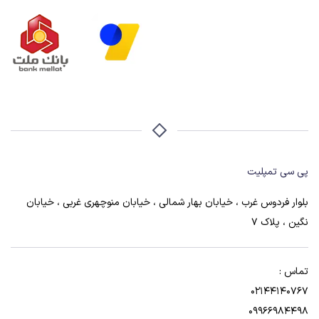
پی سی تمپلیت
بلوار فردوس غرب ، خیابان بهار شمالی ، خیابان منوچهری غربی ، خیابان
نگین ، پلاک 7
تماس :
02144140767
09966984498