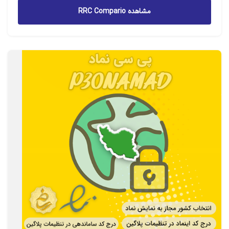
99.000 تومان
مشاهده RRC Compario
تا
360.000 تومان