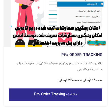
P30 ORDER TRACKING
پلاگین کارآمد و ساده برای پیگیری سفارش مشتری به صورت مجزا و
متصل به ووکامرس
محدوده
180.000
تومان
–
360.000
تومان
قیمت:
180.000 تومان
مشاهده P30 Order Tracking
تا
360.000 تومان