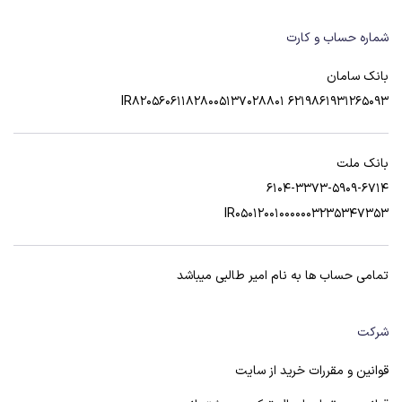
شماره حساب و کارت
بانک سامان
6219861931265093 IR820560611828005137028801
بانک ملت
6104-3373-5909-6714
IR050120010000003235347353
تمامی حساب ها به نام امیر طالبی میباشد
شرکت
قوانین و مقررات خرید از سایت