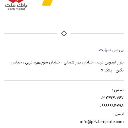
پی سی تمپلیت
بلوار فردوس غرب ، خیابان بهار شمالی ، خیابان منوچهری غربی ، خیابان
نگین ، پلاک 7
تماس :
02144140767
09966984498
ایمیل :
info@p30template.com