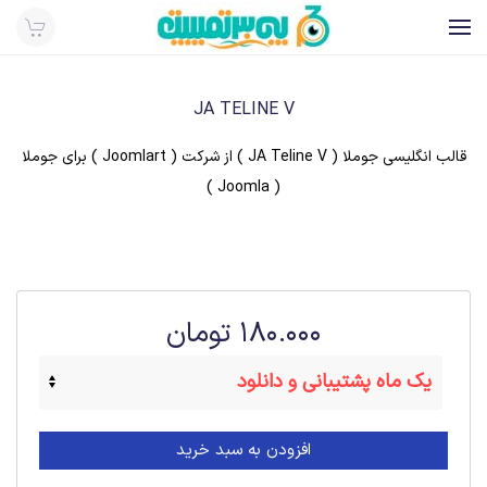
به
محتوای
اصلی
JA TELINE V
بروید
قالب انگلیسی جوملا ( JA Teline V ) از شرکت ( Joomlart ) برای جوملا
( Joomla )
180.000
تومان
افزودن به سبد خرید