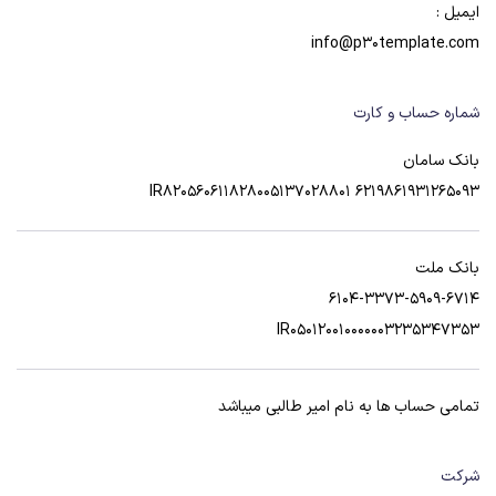
ایمیل :
info@p30template.com
شماره حساب و کارت
بانک سامان
6219861931265093 IR820560611828005137028801
بانک ملت
6104-3373-5909-6714
IR050120010000003235347353
تمامی حساب ها به نام امیر طالبی میباشد
شرکت