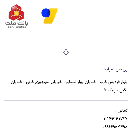
پی سی تمپلیت
بلوار فردوس غرب ، خیابان بهار شمالی ، خیابان منوچهری غربی ، خیابان
نگین ، پلاک 7
تماس :
02144140767
09966984498