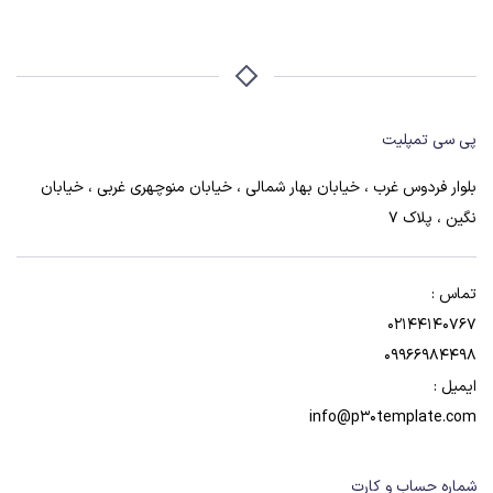
پی سی تمپلیت
بلوار فردوس غرب ، خیابان بهار شمالی ، خیابان منوچهری غربی ، خیابان
نگین ، پلاک 7
تماس :
02144140767
09966984498
ایمیل :
info@p30template.com
شماره حساب و کارت