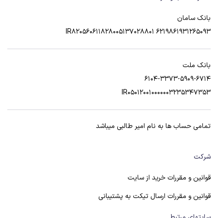
بانک سامان
6219861931265093 IR820560611828005137028801
بانک ملت
6104-3373-5909-6714
IR050120010000003235347353
تمامی حساب ها به نام امیر طالبی میباشد
شرکت
قوانین و مقررات خرید از سایت
قوانین و مقررات ارسال تیکت به پشتیبانی
سایتهای مرتبط