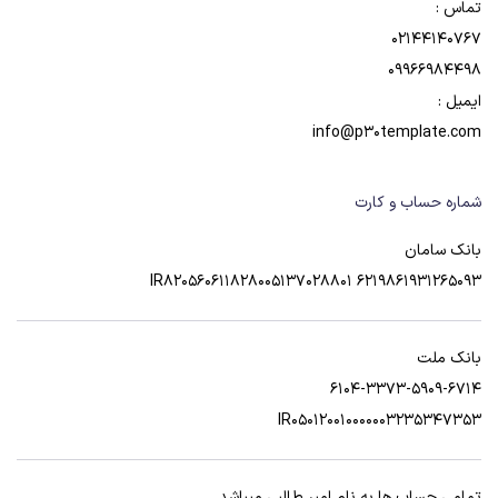
تماس :
02144140767
09966984498
ایمیل :
info@p30template.com
شماره حساب و کارت
بانک سامان
6219861931265093 IR820560611828005137028801
بانک ملت
6104-3373-5909-6714
IR050120010000003235347353
تمامی حساب ها به نام امیر طالبی میباشد