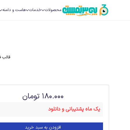
محصولات
خدمات
هاست و دامنه
به
محتوای
اصلی
بروید
قالب فارسی وردپرس ( sh
180.000
تومان
افزودن به سبد خرید