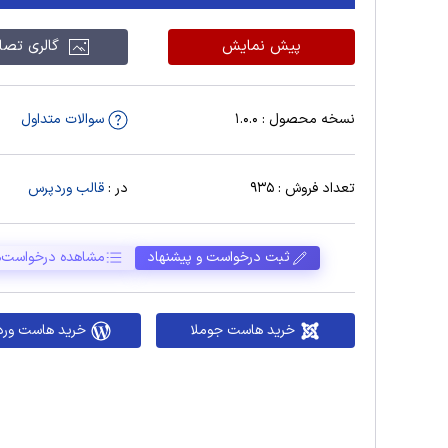
پیش نمایش
گالری تصاو
نسخه محصول : 1.0.0
سوالات متداول
تعداد فروش :
935
در :
قالب وردپرس
ثبت درخواست و پیشنهاد
مشاهده درخواست‌ه
خرید هاست جوملا
خرید هاست ور