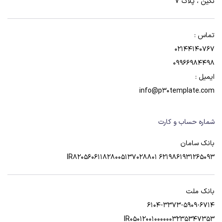
نگین ، پلاک 7
تماس :
02144140767
09966984498
ایمیل :
info@p30template.com
شماره حساب و کارت
بانک سامان
6219861931265093 IR820560611828005137028801
بانک ملت
6104-3373-5909-6714
IR050120010000003235347353