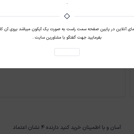
.
الزامی
گذرواژه
*
مای آنلاین در پایین صفحه سمت راست به صورت یک آیکون میباشد بروی آن ک
مرا به خاطر بسپار
بفرمایید جهت گفتگو با مشاورین سایت .
ورود
متوجه شدم
گذرواژه خود را فراموش کرده اید؟
آسان و با اطمینان خرید کنید دارنده ۴ نشان اعتماد