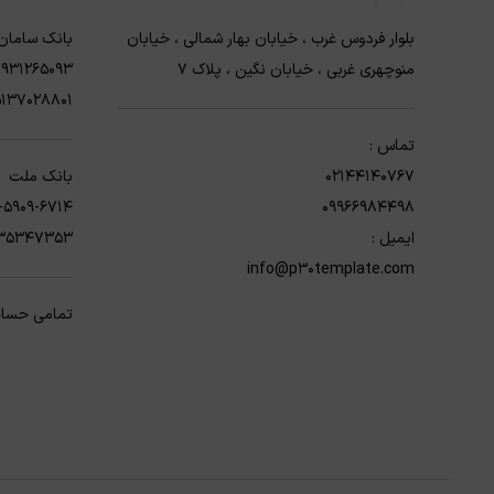
بلوار فردوس غرب ، خیابان بهار شمالی ، خیابان
بانک سامان
منوچهری غربی ، خیابان نگین ، پلاک 7
1931265093
5137028801
تماس :
02144140767
بانک ملت
-5909-6714
09966984498
ایمیل :
3235347353
info@p30template.com
تمامی حساب 