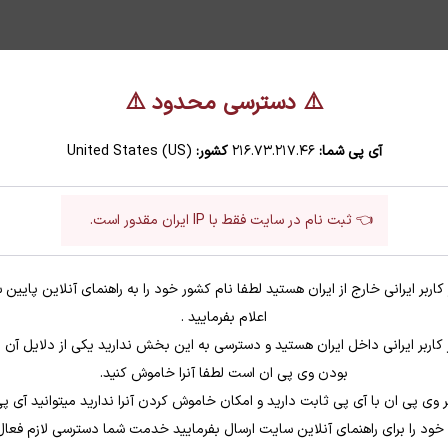
⚠️ دسترسی محدود ⚠️
آی پی شما:
216.73.217.46
کشور:
United States (US)
👈 ثبت نام در سایت فقط با IP ایران مقدور است.
 کاربر ایرانی خارج از ایران هستید لطفا نام کشور خود را به راهنمای آنلاین پایین
ورود
ع
اعلام بفرمایید .
 کاربر ایرانی داخل ایران هستید و دسترسی به این بخش ندارید یکی از دلایل آن
الزامی
نام کاربری یا آدرس ایمیل
*
بودن وی پی ان است لطفا آنرا خاموش کنید.
ر وی پی ان با آی پی ثابت دارید و امکان خاموش کردن آنرا ندارید میتوانید آی پ
خود را برای راهنمای آنلاین سایت ارسال بفرمایید خدمت شما دسترسی لازم فعا