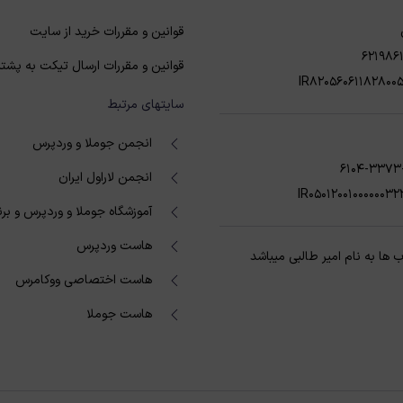
قوانین و مقررات خرید از سایت
621986
قوانین و مقررات ارسال تیکت به پشتی
IR82056061182800
سایتهای مرتبط
انجمن جوملا و وردپرس
6104-3373
انجمن لاراول ایران
IR05012001000000
آموزشگاه جوملا و وردپرس و بر
هاست وردپرس
ها به نام امیر طالبی میباشد
هاست اختصاصی ووکامرس
هاست جوملا